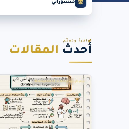
منشوراتي
اقرأ وتعلّم
أحدث
المقالات
علم الإدارة Management science