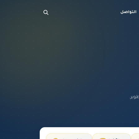
التواصل
وير.