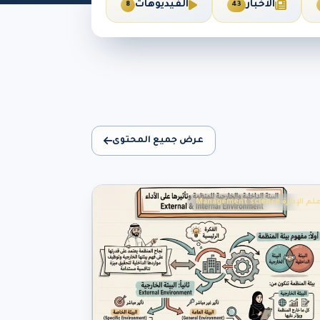
الأخبار
الفيديوهات
8
43
عرض جميع المحتوى
لم الإدارة Management science