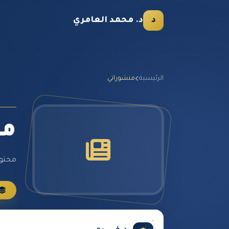
د
د. محمد العامري
الرئيسية
منشوراتي
من
محتوى