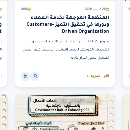
28 مارس 2026
868
المنظمة الموجهة لخدمة العملاء
ا
ودورها في تحقيق التميز Customers-
t
Driven Organization
يعرض هذا الإنفوجرافيك التحول الاستراتيجي نحو
ي
المنظمة الموجهة لخدمة العملاء، موضحًا كيف أصبح
ا
العميل محور القرارات، و...
وت
اقرأ المزيد
ا
علم الإدارة Management science
ع