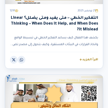
21 نوفمبر 2025
1291
التفكير الخطي – متى يفيد ومتى يضلل؟ Linear
Thinking – When Does It Help, and When Does
It Mislead?
يكشف هذا المقال كيف يساعد التفكير الخطي في تبسيط الواقع
واتخاذ القرارات في البيئات المستقرة، وكيف يتحول إلى مصدر تض...
اقرأ المزيد
التفكير الواضح Clear Thinking