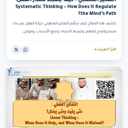
التفكير المنهجي – كيف يضبط مسار العقل؟
Systematic Thinking – How Does It Regulate
the Mind’s Path?
يكشف هذا المقال كيف ينظّم التفكير المنهجي حركة العقل عبر بناء
مسار واضح للفهم، وضبط الانتباه، وتتبع الأسباب، وموازن...
اقرأ المزيد
التفكير الواضح Clear Thinking