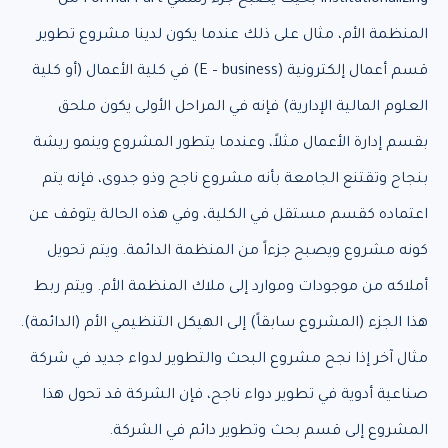
Institutionalizing بحيث يصبح جزء رسمي Formal Part من
المنظمة الأم، مثال على ذلك عندما يكون لدينا مشروع تطوير
قسم أعمال إلكترونية (E – business) في كلية الأعمال (أو كلية
العلوم المالية الإدارية) فإنه في المراحل الأولى يكون ملحق
بقسم إدارة الأعمال مثلاً، وعندما يتطور المشروع وينمو ريشة
بنجاح وتقتنع الجامعة بأنه مشروع ناجح وذو جدوى، فإنه يتم
اعتماده كقسم مستقل في الكلية، وفي هذه الحالة يتوقف عن
كونه مشروع ويصبح جزءاً من المنظمة الدائمة. ويتم تحويل
أملاكه من موجودات وموارد إلى ملاك المنظمة الأم. ويتم ربط
هذا الجزء (المشروع سابقاً) إلى الهيكل التنظيمي الأم (الدائمة).
مثال آخر إذا نجح مشروع البحث والتطوير لدواء جديد في شركة
صناعية أدوية في تطوير دواء ناجح، فإن الشركة قد تحول هذا
المشروع إلى قسم بحث وتطوير دائم في الشركة.